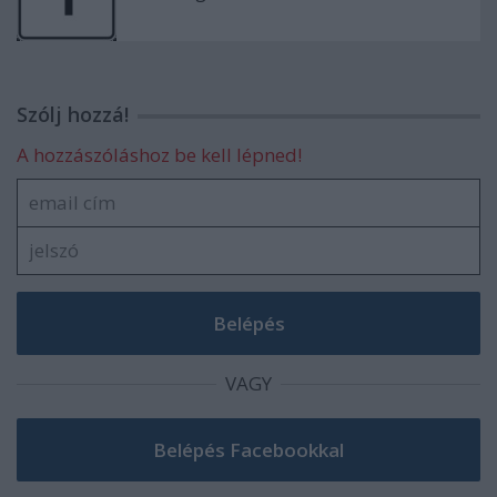
Szólj hozzá!
A hozzászóláshoz be kell lépned!
VAGY