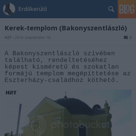
Erdőkerülő
Kerek-templom (Bakonyszentlászló)
H2T
•
2014. szeptember 18.
0
A Bakonyszentlászló szívében
található, rendeltetéséhez
képest kisméretű és szokatlan
formájú templom megépíttetése az
Eszterházy-családhoz köthető.