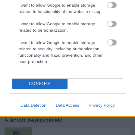
N 47° 23,4'
I want to allow Google to enable storage
E 017° 48,2'
related to functionality of the website or app.
Megközelítés:
I want to allow Google to enable storage
Bakonyszentlászló központjából
related to personalization.
100 méter a sárga kereszt
jelzésen
I want to allow Google to enable storage
related to security, including authentication
H2T
functionality and fraud prevention, and other
user protection.
CONFIRM
Címkék:
Bakony
Kerek-templom (Bakonyszentlászló)
Data Deletion
Data Access
Privacy Policy
Ajánlott bejegyzések: