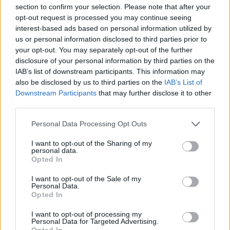
section to confirm your selection. Please note that after your
opt-out request is processed you may continue seeing
"
A római katolikus "kerek"
interest-based ads based on personal information utilized by
templomban - melyet 1780-ban
us or personal information disclosed to third parties prior to
your opt-out. You may separately opt-out of the further
építettek késő barokk stílusban és
disclosure of your personal information by third parties on the
1993-ban újítottak fel - látható
IAB’s list of downstream participants. This information may
also be disclosed by us to third parties on the
IAB’s List of
Anton Zolinger: Szent László
Downstream Participants
that may further disclose it to other
oltárképe (1771), Dragonits Tamás
third parties.
vörös márvány liturgikus tere,
Please note that this website/app uses one or more Google
Personal Data Processing Opt Outs
Szecskó Tamás stációi (grafika),
services and may gather and store information including but
valamint Závory Zoltán freskója
not limited to your visit or usage behaviour. You may click to
I want to opt-out of the Sharing of my
personal data.
grant or deny consent to Google and its third-party tags to
(1993).
"
Opted In
use your data for below specified purposes in below Google
consent section.
I want to opt-out of the Sale of my
Personal Data.
Opted In
forrás:
www.iranymagyarorszag.hu
I want to opt-out of processing my
2013-14-ben EU forrás
Personal Data for Targeted Advertising.
Opted In