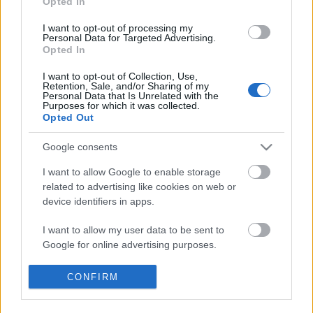
Opted In
Kupa 2012 évi kiírását. Már csak azért is megéri
belenézni, mert általában véve remekül
I want to opt-out of processing my
Personal Data for Targeted Advertising.
megközelíthető, egynapos túrák szerepelnek a listán.
Opted In
A kiírás nincs túlbonyolítva: adott 50 túra Budapest
környékén…
I want to opt-out of Collection, Use,
Retention, Sale, and/or Sharing of my
Personal Data that Is Unrelated with the
Bükk Teljesítménytúrázója 2012
Purposes for which it was collected.
Opted Out
H2T
•
2012. január 28.
0
Google consents
Nem maradhat ki a Bükk Teljesítménytúrázója 2012
I want to allow Google to enable storage
kiírása sem, ha már a túramozgalmakról szóló
related to advertising like cookies on web or
második posztomban megemlítettem a Mátrában
device identifiers in apps.
lebonyolított ikertestvérét. A Mátrához képest
szigorúbb a kiírás, ahogy a szervezők fogalmaznak:
I want to allow my user data to be sent to
"Célunk a komoly…
Google for online advertising purposes.
I want to allow Google to send me
CONFIRM
Bebek Portya
personalized advertising.
H2T
•
2012. január 14.
0