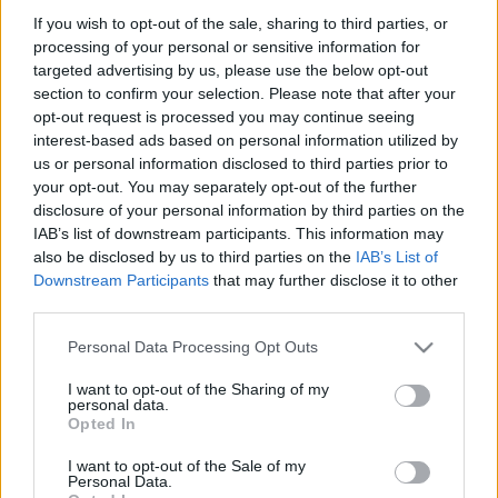
Szekszárdtól Írott-kőig, 2012. július 4-től 2012.
If you wish to opt-out of the sale, sharing to third parties, or
augusztus 4-ig. A táv 540 kilométer, naponta
processing of your personal or sensitive information for
átlagosan 18 kilométer…
targeted advertising by us, please use the below opt-out
section to confirm your selection. Please note that after your
Csúcsok Csúcsa túramozgalom
opt-out request is processed you may continue seeing
interest-based ads based on personal information utilized by
H2T
•
2012. február 08.
0
us or personal information disclosed to third parties prior to
your opt-out. You may separately opt-out of the further
Megintcsak a TTT honlapján találtam erre a
disclosure of your personal information by third parties on the
túramozgalomra, ami sem időhöz, sem földrajzi
IAB’s list of downstream participants. This information may
also be disclosed by us to third parties on the
IAB’s List of
tájegységhez nem kötődik, csak a résztvevő
Downstream Participants
that may further disclose it to other
túrázónak kell számon tartania a fontosabb
third parties.
adatokat. A kiírás a túrákon teljesített
szintemelkedést díjazza. Bármilyen, nyílt…
Please note that this website/app uses one or more Google
Personal Data Processing Opt Outs
services and may gather and store information including but
Budapest Kupa 2012
not limited to your visit or usage behaviour. You may click to
I want to opt-out of the Sharing of my
personal data.
grant or deny consent to Google and its third-party tags to
Opted In
H2T
•
2012. február 02.
0
use your data for below specified purposes in below Google
consent section.
I want to opt-out of the Sale of my
Personal Data.
Lássunk egy újabb túramozgalmat: a Budapest